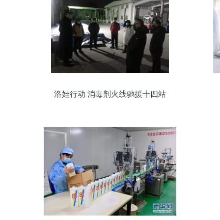
洛娃行动 消毒剂火线驰援十四站