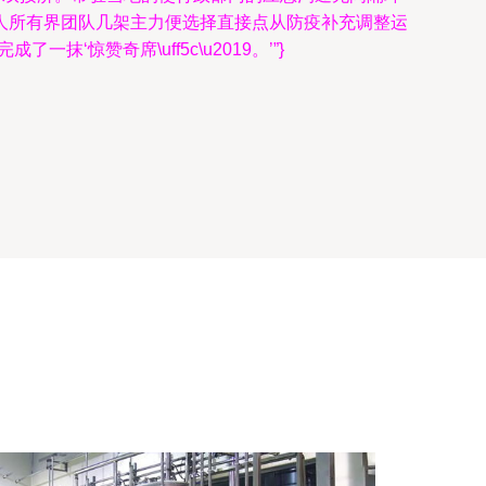
非人所有界团队几架主力便选择直接点从防疫补充调整运
赞奇席\uff5c\u2019。’”}