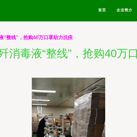
首页
企业简介
液“整线”，抢购40万口罩助力抗疫
歼消毒液“整线”，抢购40万