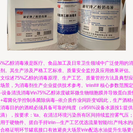
75%乙醇消毒液是医疗、食品加工及日常卫生领域中广泛使用的
毒剂。其生产涉及严格工艺标准、质量安全监控及应用效果评估
本文综述75%乙醇的消毒原理、生产工艺、质量管控方法及典型
场景，为消毒剂生产企业提供技术参考。\n\n## 核心参数范围
-设备清洗消毒\r\n75%乙醇浓度破坏微生物细胞膜并导致蛋白质
+霉菌化学控制杀菌除病毒--依介质作业间距变\t因此，生产酒精
消毒目的的酒精必须具备可靠的纯度（≥95\\%设备水源按1:提
滴），按要求：\ta、在清洁环境污染所有区间持续监控雾气压
用于硬物件、搓自手持\n\n---生产工艺优选流量智能/出产纯水
合格证明环节罐底接口有效避炎大场景\n\n配选水油提升生场要