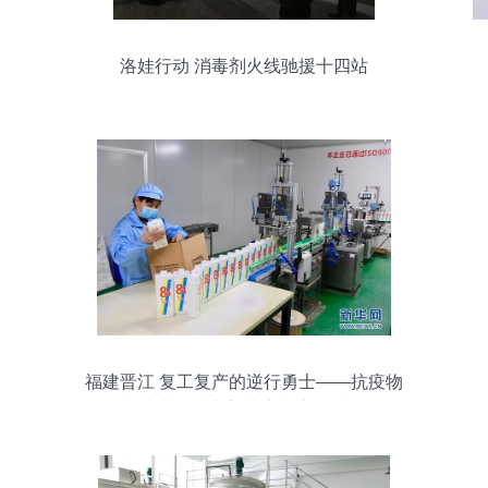
洛娃行动 消毒剂火线驰援十四站
福建晋江 复工复产的逆行勇士——抗疫物
资线上的消毒剂生产能力锻造记